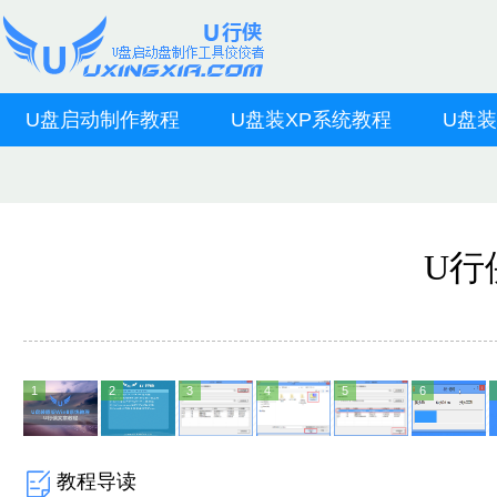
U盘启动制作教程
U盘装XP系统教程
U盘装
U行
1
2
3
4
5
6
教程导读