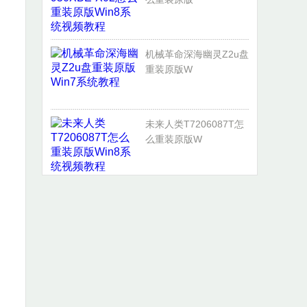
机械革命深海幽灵Z2u盘
重装原版W
未来人类T7206087T怎
么重装原版W