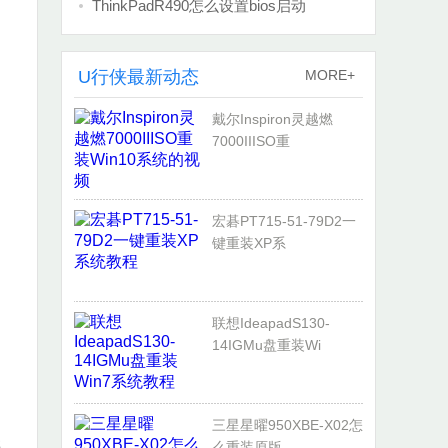
ThinkPadR490怎么设置bios启动
U行侠最新动态
MORE+
戴尔Inspiron灵越燃
7000IIISO重
宏碁PT715-51-79D2一
键重装XP系
联想IdeapadS130-
14IGMu盘重装Wi
三星星曜950XBE-X02怎
样
么重装原版